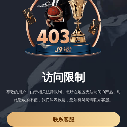
访问限制
尊敬的用户，由于相关法律限制，您所在地区无法访问J9产品，对
此造成的不便，我们深表歉意，您如有疑问请联系客服。
联系客服