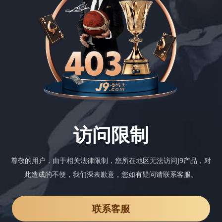
访问限制
尊敬的用户，由于相关法律限制，您所在地区无法访问J9产品，对
此造成的不便，我们深表歉意，您如有疑问请联系客服。
联系客服