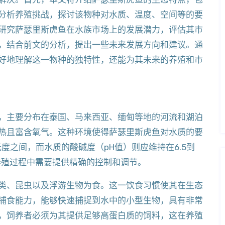
分析养殖挑战，探讨该物种对水质、温度、空间等的要
研究萨瑟里斯虎鱼在水族市场上的发展潜力，评估其市
，结合前文的分析，提出一些未来发展方向和建议。通
好地理解这一物种的独特性，还能为其未来的养殖和市
，主要分布在泰国、马来西亚、缅甸等地的河流和湖泊
热且富含氧气。这种环境使得萨瑟里斯虎鱼对水质的要
度之间，而水质的酸碱度（pH值）则应维持在6.5到
养殖过程中需要提供精确的控制和调节。
类、昆虫以及浮游生物为食。这一饮食习惯使其在生态
捕食能力，能够快速捕捉到水中的小型生物，具有非常
，饲养者必须为其提供足够高蛋白质的饲料，这在养殖