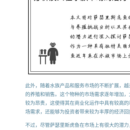
此外，随着水族产品和服务市场的不断扩展，越
的养殖和销售。这个物种的市场需求逐年增加，
较为昂贵，这使得其在商业化运作中具有较高的
场需求，还能够为投资者带来较为丰厚的经济回
不过，尽管萨瑟里斯虎鱼在市场上有很大的潜力