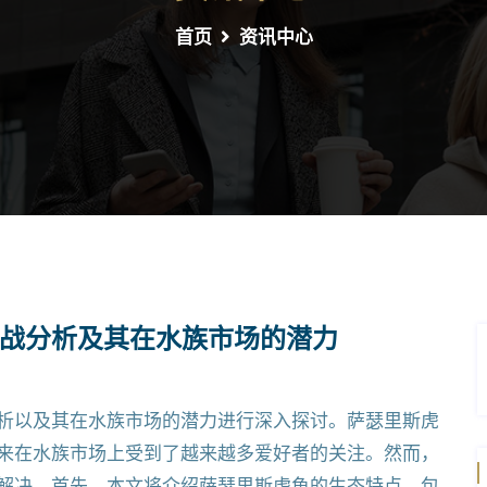
首页
资讯中心
战分析及其在水族市场的潜力
析以及其在水族市场的潜力进行深入探讨。萨瑟里斯虎
来在水族市场上受到了越来越多爱好者的关注。然而，
解决。首先，本文将介绍萨瑟里斯虎鱼的生态特点，包