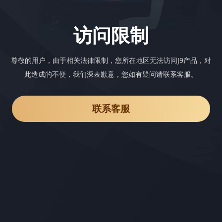
访问限制
尊敬的用户，由于相关法律限制，您所在地区无法访问J9产品，对
此造成的不便，我们深表歉意，您如有疑问请联系客服。
联系客服